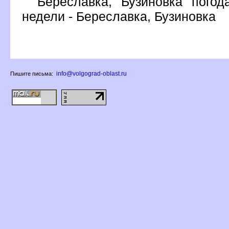
Береславка, Бузиновка погод
недели - Береславка, Бузиновка
info@volgograd-oblast.ru
Пишите письма: