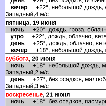
день
+29°, без осадков, облачно
ечер
+22°, небольшой дождь, о
Западный,4 м/с
пятница, 19 июня
ночь
+20°, дождь, гроза, облачн
утро
+22°, дождь, облачно, вете
день
+25°, дождь, облачно, вете
ечер
+18°, небольшой дождь, ма
суббота
, 20 июня
ночь
+18°, небольшой дождь, ма
Западный,2 м/с
день
+27°, без осадков, малообл
Западный,3 м/с
оскресенье
, 21 июня
ночь
+18°, без осадков, пасмурн