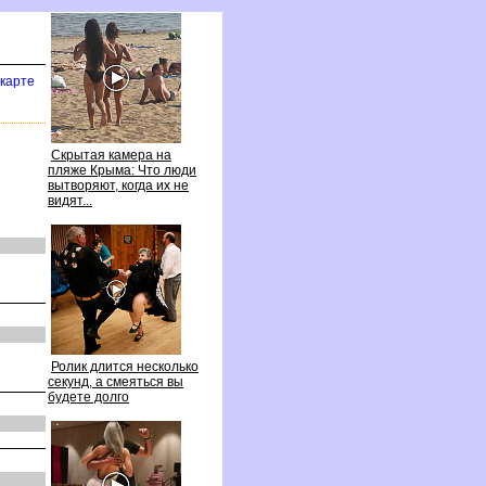
карте
Скрытая камера на
пляже Крыма: Что люди
ытворяют, когда их не
идят...
Ролик длится несколько
секунд, а смеяться вы
удете долго