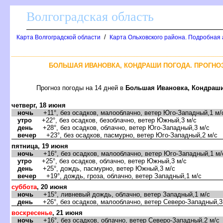
олгоградская область
/
Карта Волгоградской области
Карта Ольховского района. Подробная 
БОЛЬШАЯ ИВАНОВКА, КОНДРАШИ ПОГОДА. ПРОГНОЗ
Прогноз погоды на 14 дней
Большая Ивановка, Кондраш
четверг, 18 июня
ночь
+11°, без осадков, малооблачно, ветер Юго-Западный,1 м/
утро
+22°, без осадков, безоблачно, ветер Южный,3 м/с
день
+28°, без осадков, облачно, ветер Юго-Западный,3 м/с
ечер
+23°, без осадков, пасмурно, ветер Юго-Западный,2 м/с
пятница, 19 июня
ночь
+16°, без осадков, малооблачно, ветер Юго-Западный,1 м/
утро
+25°, без осадков, облачно, ветер Южный,3 м/с
день
+25°, дождь, пасмурно, ветер Южный,3 м/с
ечер
+19°, дождь, гроза, облачно, ветер Западный,1 м/с
суббота
, 20 июня
ночь
+15°, ливневый дождь, облачно, ветер Западный,1 м/с
день
+26°, без осадков, малооблачно, ветер Северо-Западный,3
оскресенье
, 21 июня
ночь
+16°, без осадков, облачно, ветер Северо-Западный,2 м/с