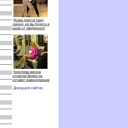
Ролик длится пару
секунд, но вы будете
шоке от увиденного
Королева вагона
отожгла! Видео не
оставит равнодушным
Доход для сайто