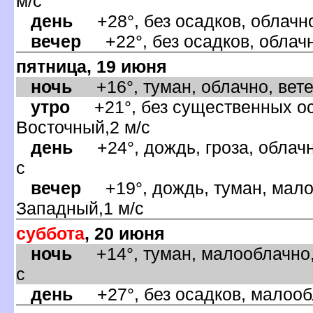
м/с
день
+28°, без осадков, облачно
ечер
+22°, без осадков, облачн
пятница, 19 июня
ночь
+16°, туман, облачно, вете
утро
+21°, без существенных оса
осточный,2 м/с
день
+24°, дождь, гроза, облачн
с
ечер
+19°, дождь, туман, малоо
Западный,1 м/с
суббота
, 20 июня
ночь
+14°, туман, малооблачно,
с
день
+27°, без осадков, малообл