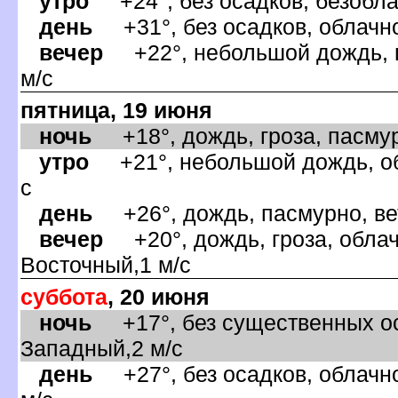
утро
+24°, без осадков, безобла
день
+31°, без осадков, облачно
ечер
+22°, небольшой дождь, п
м/с
пятница, 19 июня
ночь
+18°, дождь, гроза, пасмур
утро
+21°, небольшой дождь, обл
с
день
+26°, дождь, пасмурно, ве
ечер
+20°, дождь, гроза, облач
осточный,1 м/с
суббота
, 20 июня
ночь
+17°, без существенных ос
Западный,2 м/с
день
+27°, без осадков, облачно