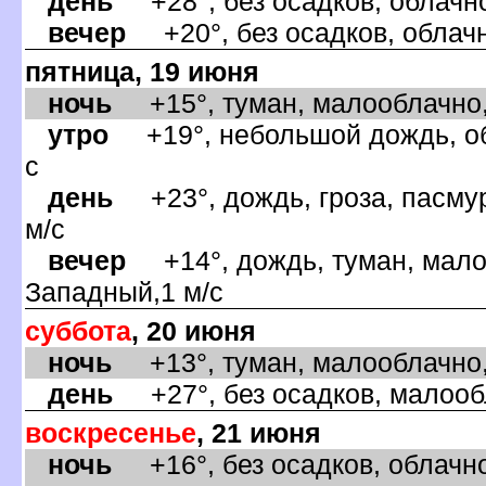
день
+28°, без осадков, облачно
ечер
+20°, без осадков, облачн
пятница, 19 июня
ночь
+15°, туман, малооблачно, 
утро
+19°, небольшой дождь, обл
с
день
+23°, дождь, гроза, пасмур
м/с
ечер
+14°, дождь, туман, малоо
Западный,1 м/с
суббота
, 20 июня
ночь
+13°, туман, малооблачно, 
день
+27°, без осадков, малообл
оскресенье
, 21 июня
ночь
+16°, без осадков, облачно