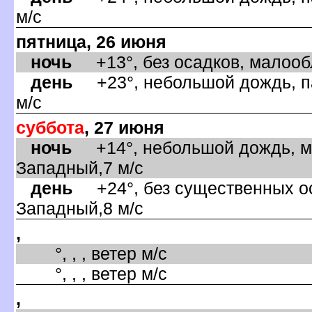
м/с
пятница, 26 июня
ночь
+13°, без осадков, малообл
день
+23°, небольшой дождь, па
м/с
суббота
, 27 июня
ночь
+14°, небольшой дождь, ма
Западный,7 м/с
день
+24°, без существенных оса
Западный,8 м/с
,
°, , , ветер м/с
°, , , ветер м/с
,