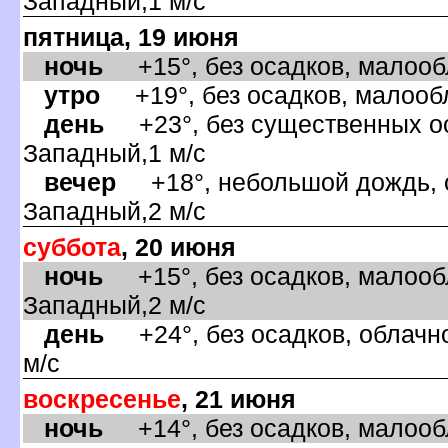
Западный,1 м/с
пятница, 19 июня
ночь
+15°, без осадков, малообл
утро
+19°, без осадков, малообл
день
+23°, без существенных оса
Западный,1 м/с
ечер
+18°, небольшой дождь, о
Западный,2 м/с
суббота
, 20 июня
ночь
+15°, без осадков, малообл
Западный,2 м/с
день
+24°, без осадков, облачно
м/с
оскресенье
, 21 июня
ночь
+14°, без осадков, малообл