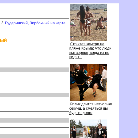
/
Бударинский, Вербочный на карте
НЫЙ
Скрытая камера на
пляже Крыма: Что люди
ытворяют, когда их не
идят...
Ролик длится несколько
секунд, а смеяться вы
удете долго