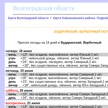
олгоградская область
/
Карта Волгоградской области
Карта Новоаннинского района. Подроб
БУДАРИНСКИЙ, ВЕРБОЧНЫЙ ПОГО
Прогноз погоды на 14 дней
Бударинский, Вербочный
:
четверг, 18 июня
ночь
+13°, без осадков, малооблачно, ветер Южный,1 м/с
утро
+20°, небольшой дождь, облачно, ветер Южный,2 м/с
день
+24°, без осадков, пасмурно, ветер Северный,2 м/с
ечер
+18°, без существенных оса, облачно, ветер Северо-Запа
пятница, 19 июня
ночь
+15°, без осадков, малооблачно, ветер Северный,1 м/с
утро
+19°, без осадков, малооблачно, ветер Северный,1 м/с
день
+23°, без существенных оса, облачно, ветер Западный,1 м
ечер
+18°, небольшой дождь, облачно, ветер Юго-Западный,2 
суббота
, 20 июня
ночь
+15°, без осадков, малооблачно, ветер Северо-Западный,2
день
+24°, без осадков, облачно, ветер Северо-Западный,5 м/с
оскресенье
, 21 июня
ночь
+14°, без осадков, малооблачно, ветер Северный,2 м/с