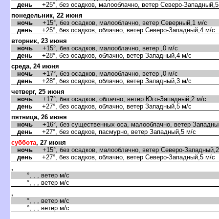
день
+25°, без осадков, малооблачно, ветер Северо-Западный,5
понедельник, 22 июня
ночь
+15°, без осадков, малооблачно, ветер Северный,1 м/с
день
+25°, без осадков, облачно, ветер Северо-Западный,4 м/с
торник, 23 июня
ночь
+15°, без осадков, малооблачно, ветер ,0 м/с
день
+28°, без осадков, облачно, ветер Западный,4 м/с
среда, 24 июня
ночь
+17°, без осадков, малооблачно, ветер ,0 м/с
день
+28°, без осадков, облачно, ветер Западный,3 м/с
четверг, 25 июня
ночь
+17°, без осадков, облачно, ветер Юго-Западный,2 м/с
день
+27°, без осадков, облачно, ветер Западный,5 м/с
пятница, 26 июня
ночь
+16°, без существенных оса, малооблачно, ветер Западный
день
+27°, без осадков, пасмурно, ветер Западный,5 м/с
суббота
, 27 июня
ночь
+15°, без осадков, малооблачно, ветер Северо-Западный,2
день
+27°, без осадков, облачно, ветер Северо-Западный,5 м/с
,
°, , , ветер м/с
°, , , ветер м/с
,
°, , , ветер м/с
°, , , ветер м/с
,