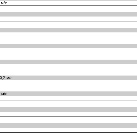
 м/с
,2 м/с
 м/с