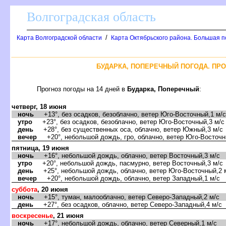
олгоградская область
/
Карта Волгоградской области
Карта Октябрьского района. Большая п
БУДАРКА, ПОПЕРЕЧНЫЙ ПОГОДА. ПРО
Прогноз погоды на 14 дней
Бударка, Поперечный
:
четверг, 18 июня
ночь
+13°, без осадков, безоблачно, ветер Юго-Восточный,1 м/с
утро
+23°, без осадков, безоблачно, ветер Юго-Восточный,3 м/с
день
+28°, без существенных оса, облачно, ветер Южный,3 м/с
ечер
+20°, небольшой дождь, гро, облачно, ветер Юго-Восточн
пятница, 19 июня
ночь
+16°, небольшой дождь, облачно, ветер Восточный,3 м/с
утро
+20°, небольшой дождь, пасмурно, ветер Восточный,3 м/с
день
+25°, небольшой дождь, облачно, ветер Юго-Восточный,2 
ечер
+20°, небольшой дождь, облачно, ветер Западный,1 м/с
суббота
, 20 июня
ночь
+15°, туман, малооблачно, ветер Северо-Западный,2 м/с
день
+27°, без осадков, облачно, ветер Северо-Западный,4 м/с
оскресенье
, 21 июня
ночь
+17°, небольшой дождь, облачно, ветер Северный,1 м/с