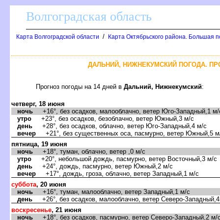
олгоградская область
/
Карта Волгоградской области
Карта Октябрьского района. Большая п
ДАЛЬНИЙ, НИЖНЕКУМСКИЙ ПОГОДА. ПР
Прогноз погоды на 14 дней
Дальний, Нижнекумский
:
четверг, 18 июня
ночь
+16°, без осадков, малооблачно, ветер Юго-Западный,1 м/
утро
+23°, без осадков, безоблачно, ветер Южный,3 м/с
день
+28°, без осадков, облачно, ветер Юго-Западный,4 м/с
ечер
+21°, без существенных оса, пасмурно, ветер Южный,5 м
пятница, 19 июня
ночь
+18°, туман, облачно, ветер ,0 м/с
утро
+20°, небольшой дождь, пасмурно, ветер Восточный,3 м/с
день
+24°, дождь, пасмурно, ветер Южный,2 м/с
ечер
+17°, дождь, гроза, облачно, ветер Западный,1 м/с
суббота
, 20 июня
ночь
+16°, туман, малооблачно, ветер Западный,1 м/с
день
+26°, без осадков, малооблачно, ветер Северо-Западный,4
оскресенье
, 21 июня
ночь
+18°, без осадков, пасмурно, ветер Северо-Западный,2 м/