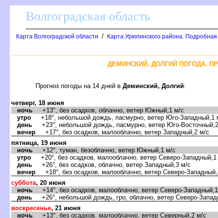
олгоградская область
/
Карта Волгоградской области
Карта Урюпинского района. Подробная
ДЕМИНСКИЙ, ДОЛГИЙ ПОГОДА. ПР
Прогноз погоды на 14 дней
Деминский, Долгий
:
четверг, 18 июня
ночь
+13°, без осадков, облачно, ветер Южный,1 м/с
утро
+18°, небольшой дождь, пасмурно, ветер Юго-Западный,1 
день
+23°, небольшой дождь, пасмурно, ветер Юго-Восточный,2
ечер
+17°, без осадков, малооблачно, ветер Западный,2 м/с
пятница, 19 июня
ночь
+12°, туман, безоблачно, ветер Южный,1 м/с
утро
+20°, без осадков, малооблачно, ветер Северо-Западный,1
день
+26°, без осадков, облачно, ветер Западный,3 м/с
ечер
+18°, без осадков, малооблачно, ветер Северо-Западный,
суббота
, 20 июня
ночь
+14°, без осадков, малооблачно, ветер Северо-Западный,1
день
+26°, небольшой дождь, гро, облачно, ветер Северо-Запад
оскресенье
, 21 июня
ночь
+13°, без осадков, малооблачно, ветер Северный,2 м/с