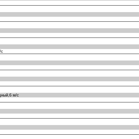
/с
ный,6 м/с