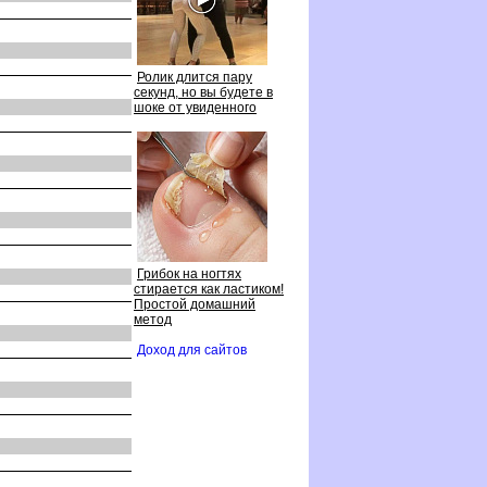
Ролик длится пару
секунд, но вы будете
шоке от увиденного
Грибок на ногтях
стирается как ластиком!
Простой домашний
метод
Доход для сайто