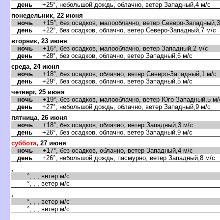
день
+25°, небольшой дождь, облачно, ветер Западный,4 м/с
понедельник, 22 июня
ночь
+15°, без осадков, малооблачно, ветер Северо-Западный,3
день
+22°, без осадков, облачно, ветер Северо-Западный,7 м/с
торник, 23 июня
ночь
+16°, без осадков, малооблачно, ветер Западный,2 м/с
день
+28°, без осадков, облачно, ветер Западный,6 м/с
среда, 24 июня
ночь
+18°, без осадков, облачно, ветер Северо-Западный,1 м/с
день
+29°, без осадков, облачно, ветер Западный,5 м/с
четверг, 25 июня
ночь
+19°, без осадков, малооблачно, ветер Юго-Западный,5 м/
день
+27°, небольшой дождь, облачно, ветер Западный,9 м/с
пятница, 26 июня
ночь
+18°, без осадков, облачно, ветер Западный,3 м/с
день
+26°, без осадков, облачно, ветер Западный,9 м/с
суббота
, 27 июня
ночь
+17°, без осадков, облачно, ветер Западный,4 м/с
день
+26°, небольшой дождь, пасмурно, ветер Западный,8 м/с
,
°, , , ветер м/с
°, , , ветер м/с
,
°, , , ветер м/с
°, , , ветер м/с
,