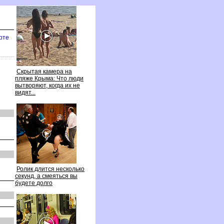
рте
Скрытая камера на
пляже Крыма: Что люди
ытворяют, когда их не
идят...
Ролик длится несколько
секунд, а смеяться вы
удете долго