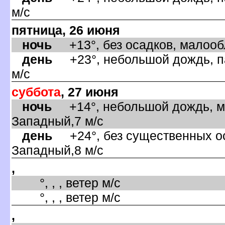
м/с
пятница, 26 июня
ночь
+13°, без осадков, малообл
день
+23°, небольшой дождь, па
м/с
суббота
, 27 июня
ночь
+14°, небольшой дождь, ма
Западный,7 м/с
день
+24°, без существенных оса
Западный,8 м/с
,
°, , , ветер м/с
°, , , ветер м/с
,