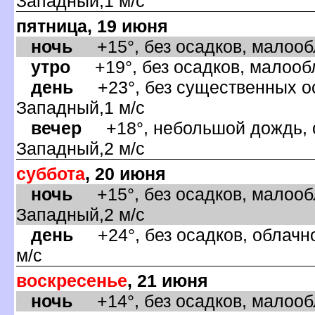
Западный,1 м/с
пятница, 19 июня
ночь
+15°, без осадков, малообл
утро
+19°, без осадков, малообл
день
+23°, без существенных оса
Западный,1 м/с
ечер
+18°, небольшой дождь, о
Западный,2 м/с
суббота
, 20 июня
ночь
+15°, без осадков, малообл
Западный,2 м/с
день
+24°, без осадков, облачно
м/с
оскресенье
, 21 июня
ночь
+14°, без осадков, малообл