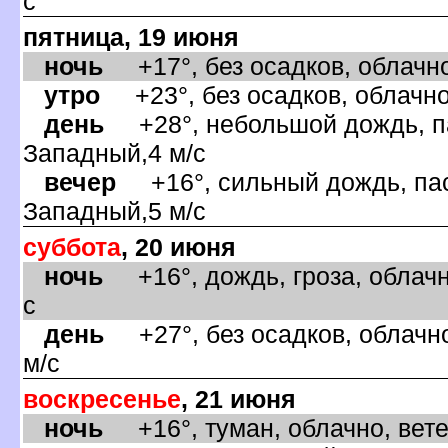
с
пятница, 19 июня
ночь
+17°, без осадков, облачно
утро
+23°, без осадков, облачно
день
+28°, небольшой дождь, па
Западный,4 м/с
ечер
+16°, сильный дождь, пас
Западный,5 м/с
суббота
, 20 июня
ночь
+16°, дождь, гроза, облачн
с
день
+27°, без осадков, облачно
м/с
оскресенье
, 21 июня
ночь
+16°, туман, облачно, вете