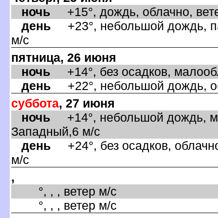
ночь
+15°, дождь, облачно, вете
день
+23°, небольшой дождь, па
м/с
пятница, 26 июня
ночь
+14°, без осадков, малообл
день
+22°, небольшой дождь, об
суббота
, 27 июня
ночь
+14°, небольшой дождь, ма
Западный,6 м/с
день
+24°, без осадков, облачно
м/с
,
°, , , ветер м/с
°, , , ветер м/с