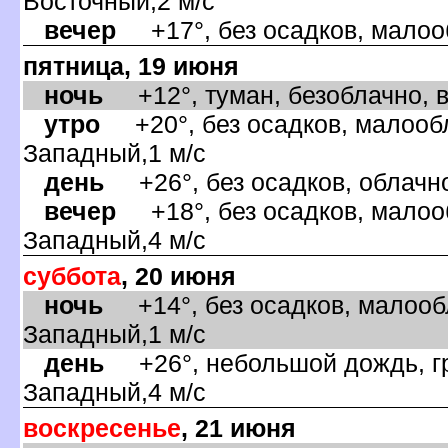
осточный,2 м/с
ечер
+17°, без осадков, малооб
пятница, 19 июня
ночь
+12°, туман, безоблачно, 
утро
+20°, без осадков, малообл
Западный,1 м/с
день
+26°, без осадков, облачно
ечер
+18°, без осадков, малооб
Западный,4 м/с
суббота
, 20 июня
ночь
+14°, без осадков, малообл
Западный,1 м/с
день
+26°, небольшой дождь, гро
Западный,4 м/с
оскресенье
, 21 июня