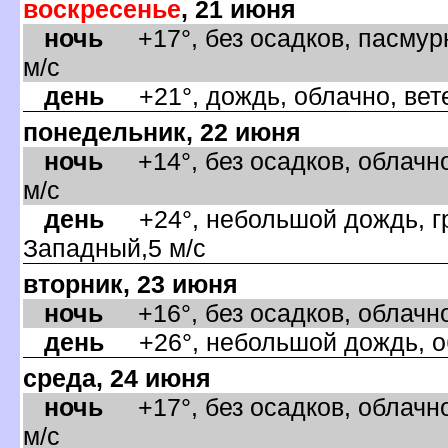
оскресенье
, 21 июня
ночь
+17°, без осадков, пасмурн
м/с
день
+21°, дождь, облачно, вет
понедельник, 22 июня
ночь
+14°, без осадков, облачно
м/с
день
+24°, небольшой дождь, гро
Западный,5 м/с
торник, 23 июня
ночь
+16°, без осадков, облачно
день
+26°, небольшой дождь, об
среда, 24 июня
ночь
+17°, без осадков, облачно
м/с