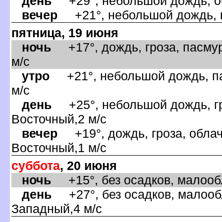
день
+29°, небольшой дождь, об
ечер
+21°, небольшой дождь, па
пятница, 19 июня
ночь
+17°, дождь, гроза, пасмур
м/с
утро
+21°, небольшой дождь, па
м/с
день
+25°, небольшой дождь, гр
осточный,2 м/с
ечер
+19°, дождь, гроза, облач
осточный,1 м/с
суббота
, 20 июня
ночь
+15°, без осадков, малообл
день
+27°, без осадков, малообл
Западный,4 м/с