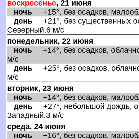
оскресенье
, 21 июня
ночь
+15°, без осадков, малообл
день
+21°, без существенных оса
Северный,6 м/с
понедельник, 22 июня
ночь
+14°, без осадков, облачно
м/с
день
+25°, без осадков, облачно
м/с
торник, 23 июня
ночь
+14°, без осадков, малообл
день
+27°, небольшой дождь, об
Западный,3 м/с
среда, 24 июня
ночь
+16°, без осадков, малообла