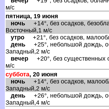
ечер
+19°, без осадков, облачн
м/с
пятница, 19 июня
ночь
+14°, без осадков, безобла
осточный,1 м/с
утро
+21°, без осадков, малообл
день
+25°, небольшой дождь, об
Западный,2 м/с
ечер
+20°, без существенных о
м/с
суббота
, 20 июня
ночь
+14°, без осадков, малообл
Западный,2 м/с
день
+26°, небольшой дождь, об
Западный,4 м/с