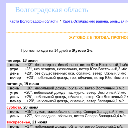
олгоградская область
/
Карта Волгоградской области
Карта Октябрьского района. Большая п
ЖУТОВО 2-Е ПОГОДА. ПРОГНОЗ
Прогноз погоды на 14 дней
Жутово 2-е
:
четверг, 18 июня
ночь
+13°, без осадков, безоблачно, ветер Юго-Восточный,1 м/с
утро
+23°, без осадков, безоблачно, ветер Юго-Восточный,3 м/с
день
+28°, без существенных оса, облачно, ветер Южный,3 м/с
ечер
+20°, небольшой дождь, гро, облачно, ветер Юго-Восточн
пятница, 19 июня
ночь
+16°, небольшой дождь, облачно, ветер Восточный,3 м/с
утро
+20°, небольшой дождь, пасмурно, ветер Восточный,3 м/с
день
+25°, небольшой дождь, облачно, ветер Юго-Восточный,2 
ечер
+20°, небольшой дождь, облачно, ветер Западный,1 м/с
суббота
, 20 июня
ночь
+15°, туман, малооблачно, ветер Северо-Западный,2 м/с
день
+27°, без осадков, облачно, ветер Северо-Западный,4 м/с
оскресенье
, 21 июня
ночь
+17°, небольшой дождь, облачно, ветер Северный,1 м/с