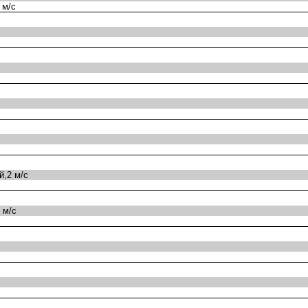
 м/с
,2 м/с
 м/с