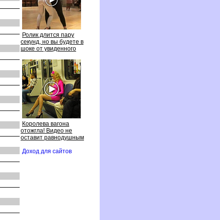
Ролик длится пару
секунд, но вы будете
шоке от увиденного
Королева вагона
отожгла! Видео не
оставит равнодушным
Доход для сайто