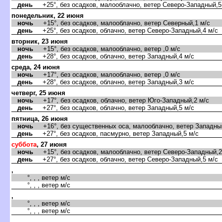
день
+25°, без осадков, малооблачно, ветер Северо-Западный,5
понедельник, 22 июня
ночь
+15°, без осадков, малооблачно, ветер Северный,1 м/с
день
+25°, без осадков, облачно, ветер Северо-Западный,4 м/с
торник, 23 июня
ночь
+15°, без осадков, малооблачно, ветер ,0 м/с
день
+28°, без осадков, облачно, ветер Западный,4 м/с
среда, 24 июня
ночь
+17°, без осадков, малооблачно, ветер ,0 м/с
день
+28°, без осадков, облачно, ветер Западный,3 м/с
четверг, 25 июня
ночь
+17°, без осадков, облачно, ветер Юго-Западный,2 м/с
день
+27°, без осадков, облачно, ветер Западный,5 м/с
пятница, 26 июня
ночь
+16°, без существенных оса, малооблачно, ветер Западный
день
+27°, без осадков, пасмурно, ветер Западный,5 м/с
суббота
, 27 июня
ночь
+15°, без осадков, малооблачно, ветер Северо-Западный,2
день
+27°, без осадков, облачно, ветер Северо-Западный,5 м/с
,
°, , , ветер м/с
°, , , ветер м/с
,
°, , , ветер м/с
°, , , ветер м/с
,