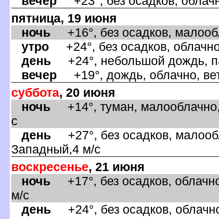
ечер
+23°, без осадков, облачн
пятница, 19 июня
ночь
+16°, без осадков, малообл
утро
+24°, без осадков, облачно
день
+24°, небольшой дождь, па
ечер
+19°, дождь, облачно, вет
суббота
, 20 июня
ночь
+14°, туман, малооблачно,
с
день
+27°, без осадков, малообл
Западный,4 м/с
оскресенье
, 21 июня
ночь
+17°, без осадков, облачно
м/с
день
+24°, без осадков, облачно