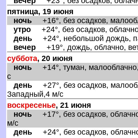
ечер
+23°, без осадков, облачн
пятница, 19 июня
ночь
+16°, без осадков, малообл
утро
+24°, без осадков, облачно
день
+24°, небольшой дождь, па
ечер
+19°, дождь, облачно, вет
суббота
, 20 июня
ночь
+14°, туман, малооблачно,
с
день
+27°, без осадков, малообл
Западный,4 м/с
оскресенье
, 21 июня
ночь
+17°, без осадков, облачно
м/с
день
+24°, без осадков, облачно