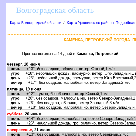
олгоградская область
/
Карта Волгоградской области
Карта Урюпинского района. Подробная
КАМЕНКА, ПЕТРОВСКИЙ ПОГОДА. П
Прогноз погоды на 14 дней
Каменка, Петровский
:
четверг, 18 июня
ночь
+13°, без осадков, облачно, ветер Южный,1 м/с
утро
+18°, небольшой дождь, пасмурно, ветер Юго-Западный,1 
день
+23°, небольшой дождь, пасмурно, ветер Юго-Восточный,2
ечер
+17°, без осадков, малооблачно, ветер Западный,2 м/с
пятница, 19 июня
ночь
+12°, туман, безоблачно, ветер Южный,1 м/с
утро
+20°, без осадков, малооблачно, ветер Северо-Западный,1
день
+26°, без осадков, облачно, ветер Западный,3 м/с
ечер
+18°, без осадков, малооблачно, ветер Северо-Западный,
суббота
, 20 июня
ночь
+14°, без осадков, малооблачно, ветер Северо-Западный,1
день
+26°, небольшой дождь, гро, облачно, ветер Северо-Запад
оскресенье
, 21 июня
ночь
+13°, без осадков, малооблачно, ветер Северный,2 м/с