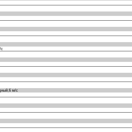
/с
ный,6 м/с