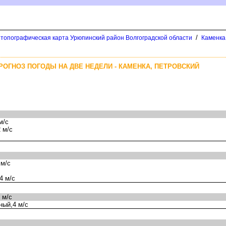
/
 топографическая карта Урюпинский район Волгоградской области
Каменка
РОГНОЗ ПОГОДЫ НА ДВЕ НЕДЕЛИ - КАМЕНКА, ПЕТРОВСКИЙ
м/с
 м/с
 м/с
4 м/с
 м/с
ный,4 м/с