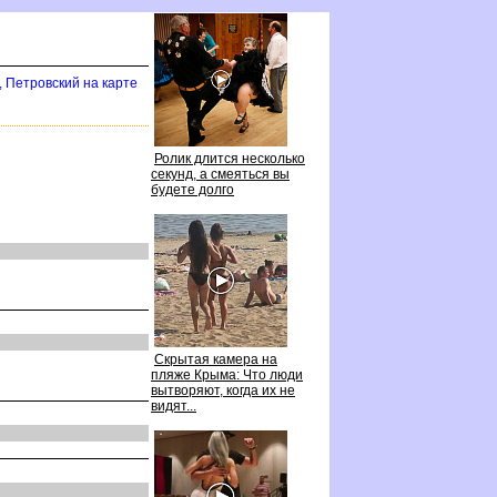
, Петровский на карте
Ролик длится несколько
секунд, а смеяться вы
удете долго
Скрытая камера на
пляже Крыма: Что люди
ытворяют, когда их не
идят...