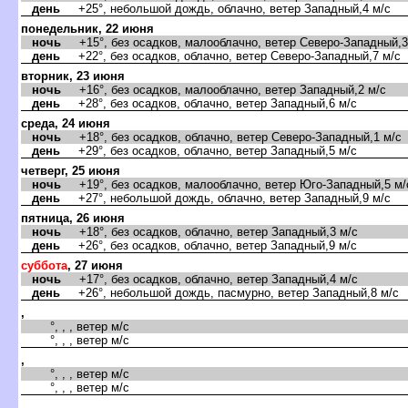
день
+25°, небольшой дождь, облачно, ветер Западный,4 м/с
понедельник, 22 июня
ночь
+15°, без осадков, малооблачно, ветер Северо-Западный,3
день
+22°, без осадков, облачно, ветер Северо-Западный,7 м/с
торник, 23 июня
ночь
+16°, без осадков, малооблачно, ветер Западный,2 м/с
день
+28°, без осадков, облачно, ветер Западный,6 м/с
среда, 24 июня
ночь
+18°, без осадков, облачно, ветер Северо-Западный,1 м/с
день
+29°, без осадков, облачно, ветер Западный,5 м/с
четверг, 25 июня
ночь
+19°, без осадков, малооблачно, ветер Юго-Западный,5 м/
день
+27°, небольшой дождь, облачно, ветер Западный,9 м/с
пятница, 26 июня
ночь
+18°, без осадков, облачно, ветер Западный,3 м/с
день
+26°, без осадков, облачно, ветер Западный,9 м/с
суббота
, 27 июня
ночь
+17°, без осадков, облачно, ветер Западный,4 м/с
день
+26°, небольшой дождь, пасмурно, ветер Западный,8 м/с
,
°, , , ветер м/с
°, , , ветер м/с
,
°, , , ветер м/с
°, , , ветер м/с
,