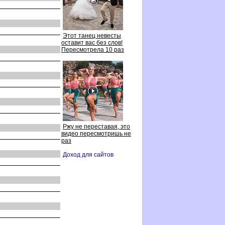
Этот танец невесты
оставит вас без слов!
Пересмотрела 10 раз
Ржу не переставая, это
идео пересмотришь не
раз
Доход для сайто