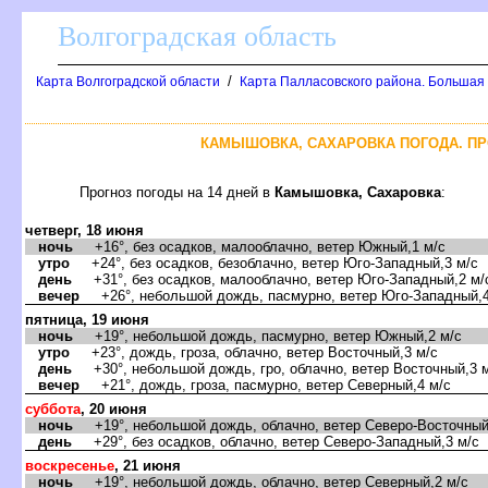
олгоградская область
/
Карта Волгоградской области
Карта Палласовского района. Большая
КАМЫШОВКА, САХАРОВКА ПОГОДА. ПР
Прогноз погоды на 14 дней
Камышовка, Сахаровка
:
четверг, 18 июня
ночь
+16°, без осадков, малооблачно, ветер Южный,1 м/с
утро
+24°, без осадков, безоблачно, ветер Юго-Западный,3 м/с
день
+31°, без осадков, малооблачно, ветер Юго-Западный,2 м/
ечер
+26°, небольшой дождь, пасмурно, ветер Юго-Западный,4
пятница, 19 июня
ночь
+19°, небольшой дождь, пасмурно, ветер Южный,2 м/с
утро
+23°, дождь, гроза, облачно, ветер Восточный,3 м/с
день
+30°, небольшой дождь, гро, облачно, ветер Восточный,3 
ечер
+21°, дождь, гроза, пасмурно, ветер Северный,4 м/с
суббота
, 20 июня
ночь
+19°, небольшой дождь, облачно, ветер Северо-Восточный
день
+29°, без осадков, облачно, ветер Северо-Западный,3 м/с
оскресенье
, 21 июня
ночь
+19°, небольшой дождь, облачно, ветер Северный,2 м/с