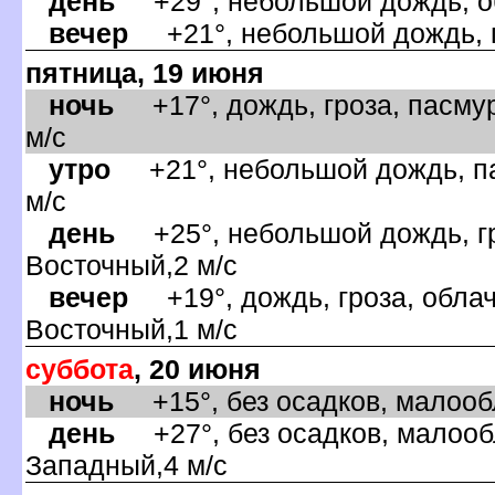
день
+29°, небольшой дождь, об
ечер
+21°, небольшой дождь, па
пятница, 19 июня
ночь
+17°, дождь, гроза, пасмур
м/с
утро
+21°, небольшой дождь, па
м/с
день
+25°, небольшой дождь, гр
осточный,2 м/с
ечер
+19°, дождь, гроза, облач
осточный,1 м/с
суббота
, 20 июня
ночь
+15°, без осадков, малообл
день
+27°, без осадков, малообл
Западный,4 м/с