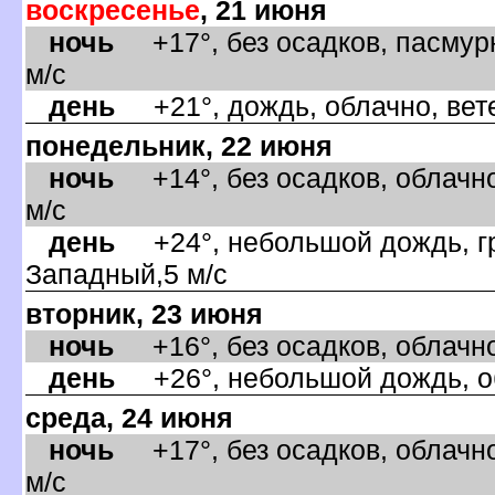
оскресенье
, 21 июня
ночь
+17°, без осадков, пасмурн
м/с
день
+21°, дождь, облачно, вет
понедельник, 22 июня
ночь
+14°, без осадков, облачно
м/с
день
+24°, небольшой дождь, гро
Западный,5 м/с
торник, 23 июня
ночь
+16°, без осадков, облачно
день
+26°, небольшой дождь, об
среда, 24 июня
ночь
+17°, без осадков, облачно
м/с