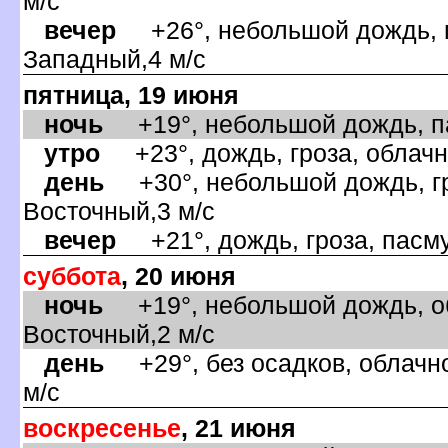
м/с
ечер
+26°, небольшой дождь, п
Западный,4 м/с
пятница, 19 июня
ночь
+19°, небольшой дождь, па
утро
+23°, дождь, гроза, облачно
день
+30°, небольшой дождь, гро
осточный,3 м/с
ечер
+21°, дождь, гроза, пасму
суббота
, 20 июня
ночь
+19°, небольшой дождь, об
осточный,2 м/с
день
+29°, без осадков, облачно
м/с
оскресенье
, 21 июня