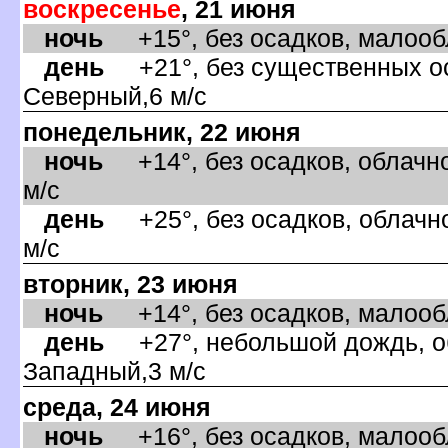
оскресенье
, 21 июня
ночь
+15°, без осадков, малообл
день
+21°, без существенных оса
Северный,6 м/с
понедельник, 22 июня
ночь
+14°, без осадков, облачно
м/с
день
+25°, без осадков, облачно
м/с
торник, 23 июня
ночь
+14°, без осадков, малообл
день
+27°, небольшой дождь, об
Западный,3 м/с
среда, 24 июня
ночь
+16°, без осадков, малообла