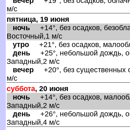
ечер
+19°, без осадков, облачн
м/с
пятница, 19 июня
ночь
+14°, без осадков, безобла
осточный,1 м/с
утро
+21°, без осадков, малообл
день
+25°, небольшой дождь, об
Западный,2 м/с
ечер
+20°, без существенных о
м/с
суббота
, 20 июня
ночь
+14°, без осадков, малообл
Западный,2 м/с
день
+26°, небольшой дождь, об
Западный,4 м/с