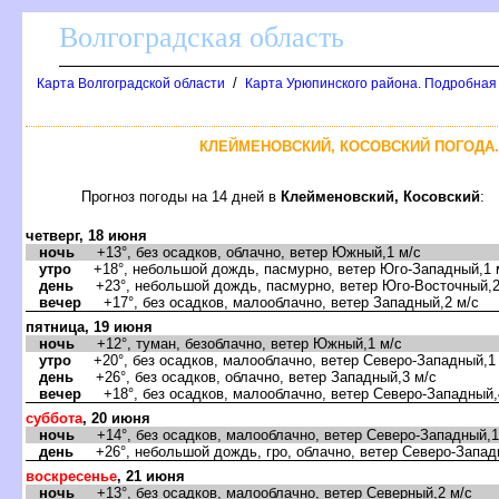
олгоградская область
/
Карта Волгоградской области
Карта Урюпинского района. Подробная
КЛЕЙМЕНОВСКИЙ, КОСОВСКИЙ ПОГОДА.
Прогноз погоды на 14 дней
Клейменовский, Косовский
:
четверг, 18 июня
ночь
+13°, без осадков, облачно, ветер Южный,1 м/с
утро
+18°, небольшой дождь, пасмурно, ветер Юго-Западный,1 
день
+23°, небольшой дождь, пасмурно, ветер Юго-Восточный,2
ечер
+17°, без осадков, малооблачно, ветер Западный,2 м/с
пятница, 19 июня
ночь
+12°, туман, безоблачно, ветер Южный,1 м/с
утро
+20°, без осадков, малооблачно, ветер Северо-Западный,1
день
+26°, без осадков, облачно, ветер Западный,3 м/с
ечер
+18°, без осадков, малооблачно, ветер Северо-Западный,
суббота
, 20 июня
ночь
+14°, без осадков, малооблачно, ветер Северо-Западный,1
день
+26°, небольшой дождь, гро, облачно, ветер Северо-Запад
оскресенье
, 21 июня
ночь
+13°, без осадков, малооблачно, ветер Северный,2 м/с