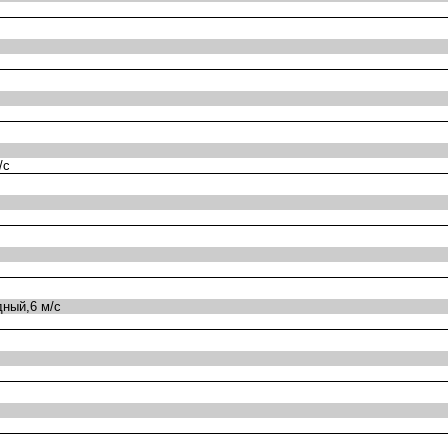
/с
ный,6 м/с