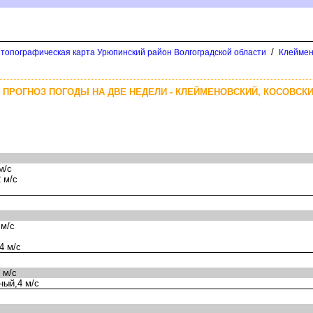
/
 топографическая карта Урюпинский район Волгоградской области
Клеймен
 ПРОГНОЗ ПОГОДЫ НА ДВЕ НЕДЕЛИ - КЛЕЙМЕНОВСКИЙ, КОСОВСК
м/с
 м/с
 м/с
4 м/с
 м/с
ный,4 м/с