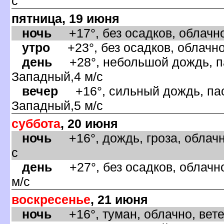
с
пятница, 19 июня
ночь
+17°, без осадков, облачно
утро
+23°, без осадков, облачно
день
+28°, небольшой дождь, па
Западный,4 м/с
ечер
+16°, сильный дождь, пас
Западный,5 м/с
суббота
, 20 июня
ночь
+16°, дождь, гроза, облачн
с
день
+27°, без осадков, облачно
м/с
оскресенье
, 21 июня
ночь
+16°, туман, облачно, вете