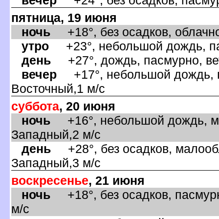
пятница, 19 июня
ночь
+18°, без осадков, облачно
утро
+23°, небольшой дождь, па
день
+27°, дождь, пасмурно, ве
ечер
+17°, небольшой дождь, п
осточный,1 м/с
суббота
, 20 июня
ночь
+16°, небольшой дождь, ма
Западный,2 м/с
день
+28°, без осадков, малообл
Западный,3 м/с
оскресенье
, 21 июня
ночь
+18°, без осадков, пасмурн
м/с