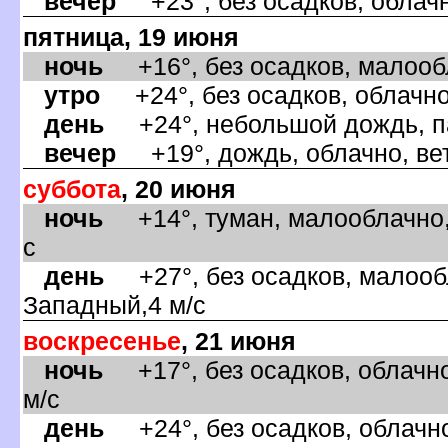
ечер
+23°, без осадков, облачн
пятница, 19 июня
ночь
+16°, без осадков, малообл
утро
+24°, без осадков, облачно
день
+24°, небольшой дождь, па
ечер
+19°, дождь, облачно, вет
суббота
, 20 июня
ночь
+14°, туман, малооблачно,
с
день
+27°, без осадков, малообл
Западный,4 м/с
оскресенье
, 21 июня
ночь
+17°, без осадков, облачно
м/с
день
+24°, без осадков, облачно