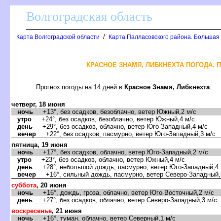
олгоградская область
/
Карта Волгоградской области
Карта Палласовского района. Большая
КРАСНОЕ ЗНАМЯ, ЛИБКНЕХТА ПОГОДА. 
Прогноз погоды на 14 дней
Красное Знамя, Либкнехта
:
четверг, 18 июня
ночь
+13°, без осадков, безоблачно, ветер Южный,2 м/с
утро
+24°, без осадков, безоблачно, ветер Южный,4 м/с
день
+29°, без осадков, облачно, ветер Юго-Западный,4 м/с
ечер
+22°, без осадков, пасмурно, ветер Юго-Западный,3 м/с
пятница, 19 июня
ночь
+17°, без осадков, облачно, ветер Юго-Западный,2 м/с
утро
+23°, без осадков, облачно, ветер Южный,4 м/с
день
+28°, небольшой дождь, пасмурно, ветер Юго-Западный,4 
ечер
+16°, сильный дождь, пасмурно, ветер Северо-Западный,
суббота
, 20 июня
ночь
+16°, дождь, гроза, облачно, ветер Юго-Восточный,2 м/с
день
+27°, без осадков, облачно, ветер Северо-Западный,3 м/с
оскресенье
, 21 июня
ночь
+16°, туман, облачно, ветер Северный,1 м/с