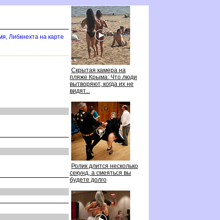
я, Либкнехта на карте
Скрытая камера на
пляже Крыма: Что люди
ытворяют, когда их не
идят...
Ролик длится несколько
секунд, а смеяться вы
удете долго