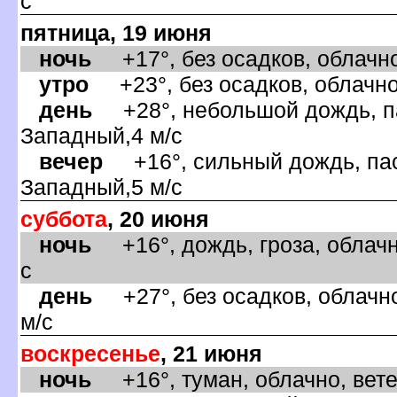
с
пятница, 19 июня
ночь
+17°, без осадков, облачно
утро
+23°, без осадков, облачно
день
+28°, небольшой дождь, па
Западный,4 м/с
ечер
+16°, сильный дождь, пас
Западный,5 м/с
суббота
, 20 июня
ночь
+16°, дождь, гроза, облачн
с
день
+27°, без осадков, облачно
м/с
оскресенье
, 21 июня
ночь
+16°, туман, облачно, вете