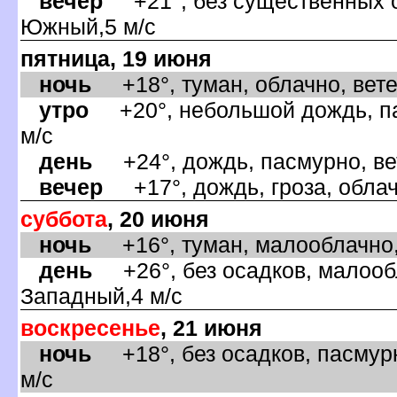
ечер
+21°, без существенных о
Южный,5 м/с
пятница, 19 июня
ночь
+18°, туман, облачно, ветер
утро
+20°, небольшой дождь, па
м/с
день
+24°, дождь, пасмурно, ве
ечер
+17°, дождь, гроза, облач
суббота
, 20 июня
ночь
+16°, туман, малооблачно, 
день
+26°, без осадков, малообл
Западный,4 м/с
оскресенье
, 21 июня
ночь
+18°, без осадков, пасмурн
м/с