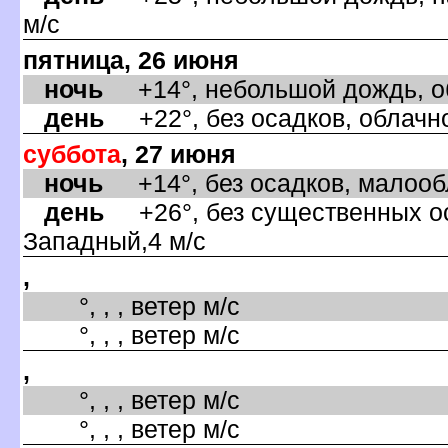
м/с
пятница, 26 июня
ночь
+14°, небольшой дождь, об
день
+22°, без осадков, облачно
суббота
, 27 июня
ночь
+14°, без осадков, малообл
день
+26°, без существенных оса
Западный,4 м/с
,
°, , , ветер м/с
°, , , ветер м/с
,
°, , , ветер м/с
°, , , ветер м/с