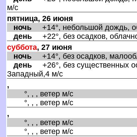
м/с
пятница, 26 июня
ночь
+14°, небольшой дождь, об
день
+22°, без осадков, облачно
суббота
, 27 июня
ночь
+14°, без осадков, малообл
день
+26°, без существенных оса
Западный,4 м/с
,
°, , , ветер м/с
°, , , ветер м/с
,
°, , , ветер м/с
°, , , ветер м/с