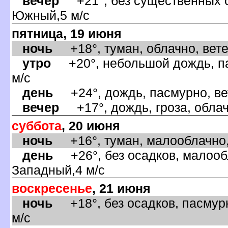
ечер
+21°, без существенных о
Южный,5 м/с
пятница, 19 июня
ночь
+18°, туман, облачно, ветер
утро
+20°, небольшой дождь, па
м/с
день
+24°, дождь, пасмурно, ве
ечер
+17°, дождь, гроза, облач
суббота
, 20 июня
ночь
+16°, туман, малооблачно, 
день
+26°, без осадков, малообл
Западный,4 м/с
оскресенье
, 21 июня
ночь
+18°, без осадков, пасмурн
м/с