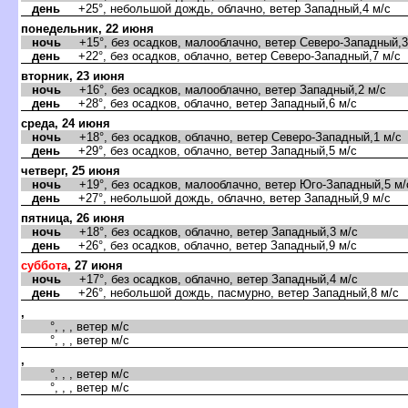
день
+25°, небольшой дождь, облачно, ветер Западный,4 м/с
понедельник, 22 июня
ночь
+15°, без осадков, малооблачно, ветер Северо-Западный,3
день
+22°, без осадков, облачно, ветер Северо-Западный,7 м/с
торник, 23 июня
ночь
+16°, без осадков, малооблачно, ветер Западный,2 м/с
день
+28°, без осадков, облачно, ветер Западный,6 м/с
среда, 24 июня
ночь
+18°, без осадков, облачно, ветер Северо-Западный,1 м/с
день
+29°, без осадков, облачно, ветер Западный,5 м/с
четверг, 25 июня
ночь
+19°, без осадков, малооблачно, ветер Юго-Западный,5 м/
день
+27°, небольшой дождь, облачно, ветер Западный,9 м/с
пятница, 26 июня
ночь
+18°, без осадков, облачно, ветер Западный,3 м/с
день
+26°, без осадков, облачно, ветер Западный,9 м/с
суббота
, 27 июня
ночь
+17°, без осадков, облачно, ветер Западный,4 м/с
день
+26°, небольшой дождь, пасмурно, ветер Западный,8 м/с
,
°, , , ветер м/с
°, , , ветер м/с
,
°, , , ветер м/с
°, , , ветер м/с
,