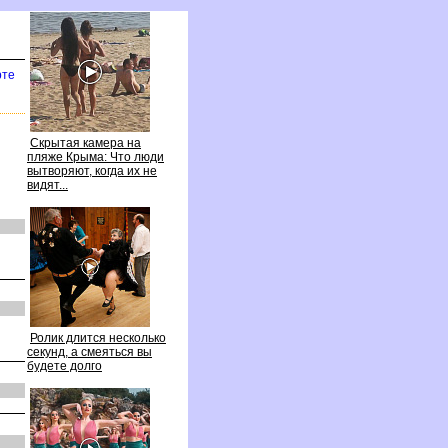
рте
Скрытая камера на
пляже Крыма: Что люди
ытворяют, когда их не
идят...
Ролик длится несколько
секунд, а смеяться вы
удете долго