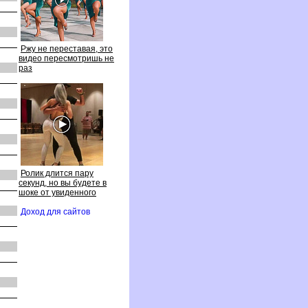
Ржу не переставая, это
идео пересмотришь не
раз
Ролик длится пару
секунд, но вы будете
шоке от увиденного
Доход для сайто