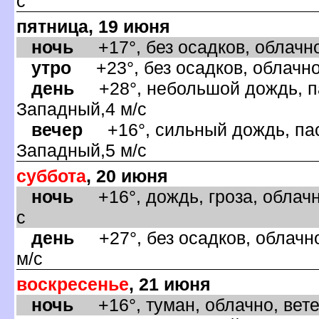
с
пятница, 19 июня
ночь
+17°, без осадков, облачно
утро
+23°, без осадков, облачно
день
+28°, небольшой дождь, па
Западный,4 м/с
ечер
+16°, сильный дождь, пас
Западный,5 м/с
суббота
, 20 июня
ночь
+16°, дождь, гроза, облачн
с
день
+27°, без осадков, облачно
м/с
оскресенье
, 21 июня
ночь
+16°, туман, облачно, вете