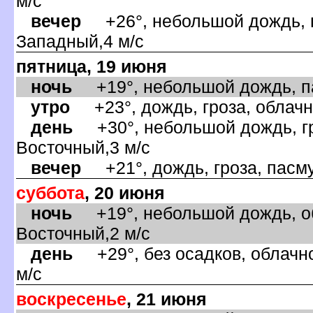
м/с
ечер
+26°, небольшой дождь, п
Западный,4 м/с
пятница, 19 июня
ночь
+19°, небольшой дождь, па
утро
+23°, дождь, гроза, облачно
день
+30°, небольшой дождь, гро
осточный,3 м/с
ечер
+21°, дождь, гроза, пасму
суббота
, 20 июня
ночь
+19°, небольшой дождь, об
осточный,2 м/с
день
+29°, без осадков, облачно
м/с
оскресенье
, 21 июня