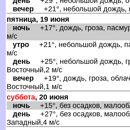
день
+29°, небольшой дождь, об
ечер
+21°, небольшой дождь, па
пятница, 19 июня
ночь
+17°, дождь, гроза, пасмур
м/с
утро
+21°, небольшой дождь, па
м/с
день
+25°, небольшой дождь, гр
осточный,2 м/с
ечер
+19°, дождь, гроза, облач
осточный,1 м/с
суббота
, 20 июня
ночь
+15°, без осадков, малообл
день
+27°, без осадков, малообл
Западный,4 м/с