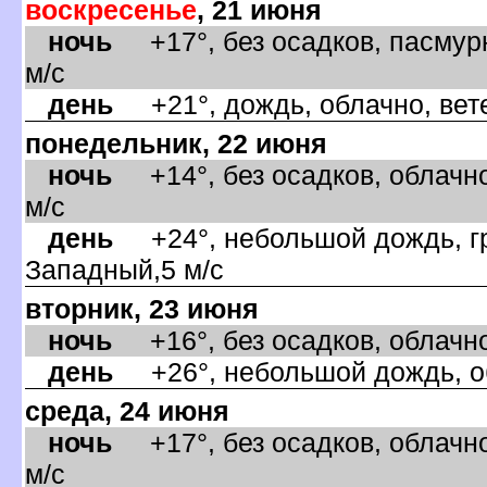
оскресенье
, 21 июня
ночь
+17°, без осадков, пасмурн
м/с
день
+21°, дождь, облачно, вет
понедельник, 22 июня
ночь
+14°, без осадков, облачно
м/с
день
+24°, небольшой дождь, гро
Западный,5 м/с
торник, 23 июня
ночь
+16°, без осадков, облачно
день
+26°, небольшой дождь, об
среда, 24 июня
ночь
+17°, без осадков, облачно
м/с