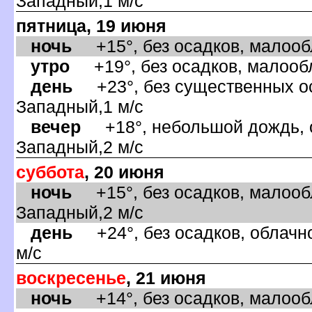
Западный,1 м/с
пятница, 19 июня
ночь
+15°, без осадков, малообл
утро
+19°, без осадков, малообл
день
+23°, без существенных оса
Западный,1 м/с
ечер
+18°, небольшой дождь, о
Западный,2 м/с
суббота
, 20 июня
ночь
+15°, без осадков, малообл
Западный,2 м/с
день
+24°, без осадков, облачно
м/с
оскресенье
, 21 июня
ночь
+14°, без осадков, малообл