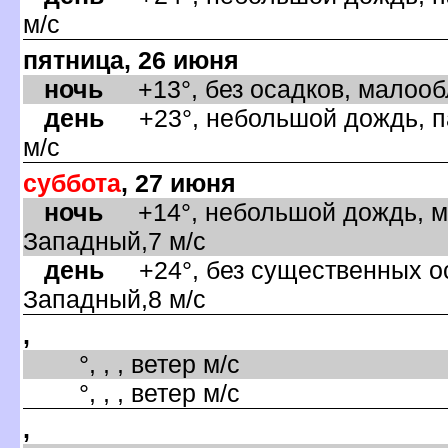
м/с
пятница, 26 июня
ночь
+13°, без осадков, малообл
день
+23°, небольшой дождь, па
м/с
суббота
, 27 июня
ночь
+14°, небольшой дождь, ма
Западный,7 м/с
день
+24°, без существенных оса
Западный,8 м/с
,
°, , , ветер м/с
°, , , ветер м/с
,