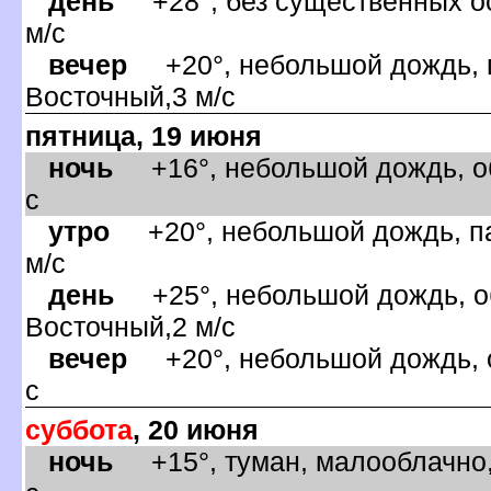
день
+28°, без существенных ос
м/с
ечер
+20°, небольшой дождь, гр
осточный,3 м/с
пятница, 19 июня
ночь
+16°, небольшой дождь, обл
с
утро
+20°, небольшой дождь, па
м/с
день
+25°, небольшой дождь, об
осточный,2 м/с
ечер
+20°, небольшой дождь, о
с
суббота
, 20 июня
ночь
+15°, туман, малооблачно,