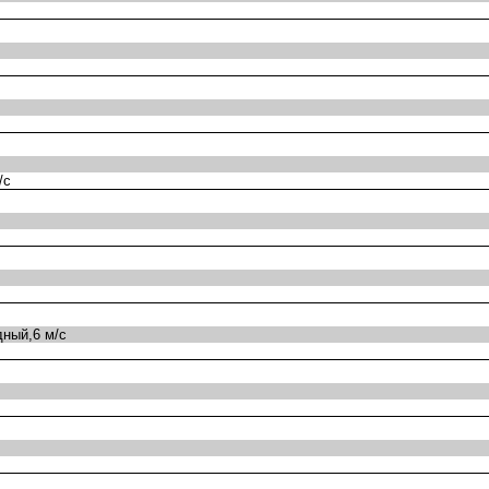
/с
ный,6 м/с