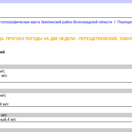
/
 топографическая карта Урюпинский район Волгоградской области
Перещеп
А. ПРОГНОЗ ПОГОДЫ НА ДВЕ НЕДЕЛИ - ПЕРЕЩЕПНОВСКИЙ, ТАВО
кий
:
м/с
 м/с
 м/с
4 м/с
 м/с
ный,4 м/с