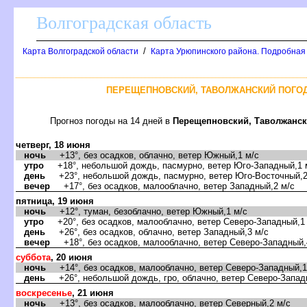
олгоградская область
/
Карта Волгоградской области
Карта Урюпинского района. Подробная
ПЕРЕЩЕПНОВСКИЙ, ТАВОЛЖАНСКИЙ ПОГОД
Прогноз погоды на 14 дней
Перещепновский, Таволжанс
четверг, 18 июня
ночь
+13°, без осадков, облачно, ветер Южный,1 м/с
утро
+18°, небольшой дождь, пасмурно, ветер Юго-Западный,1 
день
+23°, небольшой дождь, пасмурно, ветер Юго-Восточный,2
ечер
+17°, без осадков, малооблачно, ветер Западный,2 м/с
пятница, 19 июня
ночь
+12°, туман, безоблачно, ветер Южный,1 м/с
утро
+20°, без осадков, малооблачно, ветер Северо-Западный,1
день
+26°, без осадков, облачно, ветер Западный,3 м/с
ечер
+18°, без осадков, малооблачно, ветер Северо-Западный,
суббота
, 20 июня
ночь
+14°, без осадков, малооблачно, ветер Северо-Западный,1
день
+26°, небольшой дождь, гро, облачно, ветер Северо-Запад
оскресенье
, 21 июня
ночь
+13°, без осадков, малооблачно, ветер Северный,2 м/с