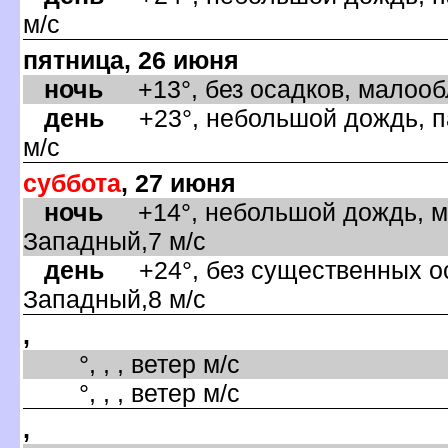
м/с
пятница, 26 июня
ночь
+13°, без осадков, малообл
день
+23°, небольшой дождь, па
м/с
суббота
, 27 июня
ночь
+14°, небольшой дождь, ма
Западный,7 м/с
день
+24°, без существенных оса
Западный,8 м/с
,
°, , , ветер м/с
°, , , ветер м/с
,