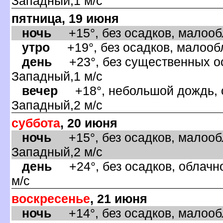
Западный,1 м/с
пятница, 19 июня
ночь
+15°, без осадков, малообл
утро
+19°, без осадков, малообл
день
+23°, без существенных оса
Западный,1 м/с
ечер
+18°, небольшой дождь, о
Западный,2 м/с
суббота
, 20 июня
ночь
+15°, без осадков, малообл
Западный,2 м/с
день
+24°, без осадков, облачно
м/с
оскресенье
, 21 июня
ночь
+14°, без осадков, малообл