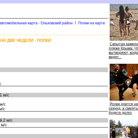
/
автомобильная карта - Ольховский район
Попки на карте
НА ДВЕ НЕДЕЛИ - ПОПКИ
Скрытая камера
пляже Крыма: Ч
ытворяют, когда
идят...
с
1 м/с
м/с
Ролик длится н
секунд, а смеят
м/с
удете долго
,2 м/с
 м/с