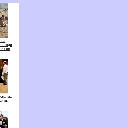
 на
то люди
 их не
есколько
ься вы