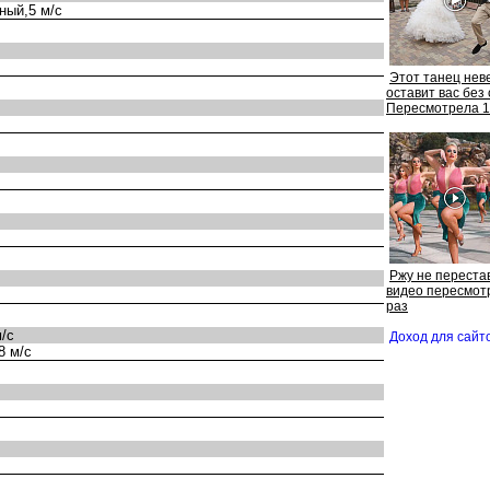
ный,5 м/с
Этот танец нев
оставит вас без 
Пересмотрела 1
Ржу не перестав
идео пересмот
раз
/с
Доход для сай
8 м/с