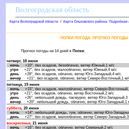
олгоградская область
/
Карта Волгоградской области
Карта Ольховского района. Подробная 
ПОПКИ ПОГОДА. ПРОГНОЗ ПОГОДЫ 
Прогноз погоды на 14 дней
Попки
:
четверг, 18 июня
ночь
+10°, без осадков, безоблачно, ветер Южный,1 м/с
утро
+22°, без осадков, малооблачно, ветер Южный,4 м/с
день
+28°, без осадков, облачно, ветер Юго-Западный,4 м/с
ечер
+21°, без осадков, облачно, ветер Северо-Восточный,1 м/
пятница, 19 июня
ночь
+15°, без осадков, малооблачно, ветер Северо-Восточный,
утро
+21°, без осадков, облачно, ветер Восточный,2 м/с
день
+26°, небольшой дождь, пасмурно, ветер Юго-Западный,3 
ечер
+20°, небольшой дождь, облачно, ветер Юго-Западный,1 
суббота
, 20 июня
ночь
+14°, небольшой дождь, тум, облачно, ветер Юго-Западный
день
+27°, без осадков, малооблачно, ветер Северо-Западный,3
оскресенье
, 21 июня
ночь
+16°, без осадков, облачно, ветер Северный,2 м/с