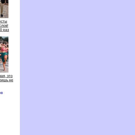
есты
слов!
0 раз
ая, это
ришь не
то