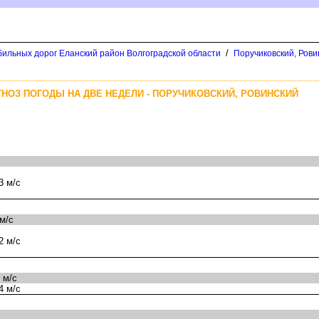
/
бильных дорог Еланский район Волгоградской области
Поручиковский, Рови
НОЗ ПОГОДЫ НА ДВЕ НЕДЕЛИ - ПОРУЧИКОВСКИЙ, РОВИНСКИЙ
3 м/с
м/с
2 м/с
с
 м/с
4 м/с