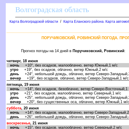
олгоградская область
/
Карта Волгоградской области
Карта Еланского района. Карта автомо
ПОРУЧИКОВСКИЙ, РОВИНСКИЙ ПОГОДА. ПРОГ
Прогноз погоды на 14 дней
Поручиковский, Ровинский
:
четверг, 18 июня
ночь
+10°, без осадков, малооблачно, ветер Южный,1 м/с
утро
+19°, без осадков, облачно, ветер Южный,2 м/с
день
+24°, небольшой дождь, облачно, ветер Северо-Западный,
ечер
+19°, без осадков, облачно, ветер Северо-Западный,1 м/с
пятница, 19 июня
ночь
+14°, без осадков, безоблачно, ветер Северо-Восточный,1 
утро
+21°, без осадков, малооблачно, ветер Северный,1 м/с
день
+25°, небольшой дождь, облачно, ветер Северо-Западный,
ечер
+20°, без существенных оса, облачно, ветер Южный,1 м/
суббота
, 20 июня
ночь
+14°, без осадков, малооблачно, ветер Северо-Западный,2
день
+26°, небольшой дождь, облачно, ветер Северо-Западный,
оскресенье
, 21 июня
ночь
+15°, без осадков, малооблачно, ветер Северный,2 м/с