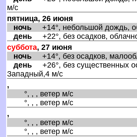
м/с
пятница, 26 июня
ночь
+14°, небольшой дождь, об
день
+22°, без осадков, облачно
суббота
, 27 июня
ночь
+14°, без осадков, малообл
день
+26°, без существенных оса
Западный,4 м/с
,
°, , , ветер м/с
°, , , ветер м/с
,
°, , , ветер м/с
°, , , ветер м/с