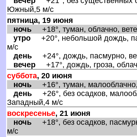
ечер
+21°, без существенных о
Южный,5 м/с
пятница, 19 июня
ночь
+18°, туман, облачно, ветер
утро
+20°, небольшой дождь, па
м/с
день
+24°, дождь, пасмурно, ве
ечер
+17°, дождь, гроза, облач
суббота
, 20 июня
ночь
+16°, туман, малооблачно, 
день
+26°, без осадков, малообл
Западный,4 м/с
оскресенье
, 21 июня
ночь
+18°, без осадков, пасмурн
м/с