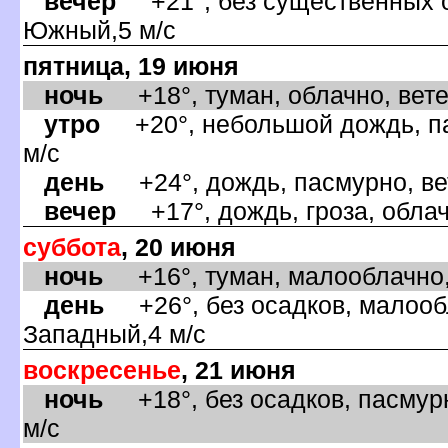
ечер
+21°, без существенных о
Южный,5 м/с
пятница, 19 июня
ночь
+18°, туман, облачно, ветер
утро
+20°, небольшой дождь, па
м/с
день
+24°, дождь, пасмурно, ве
ечер
+17°, дождь, гроза, облач
суббота
, 20 июня
ночь
+16°, туман, малооблачно, 
день
+26°, без осадков, малообл
Западный,4 м/с
оскресенье
, 21 июня
ночь
+18°, без осадков, пасмурн
м/с