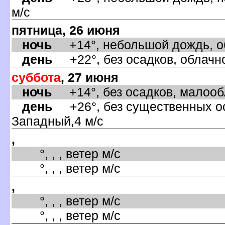
м/с
пятница, 26 июня
ночь
+14°, небольшой дождь, об
день
+22°, без осадков, облачно
суббота
, 27 июня
ночь
+14°, без осадков, малообл
день
+26°, без существенных оса
Западный,4 м/с
,
°, , , ветер м/с
°, , , ветер м/с
,
°, , , ветер м/с
°, , , ветер м/с