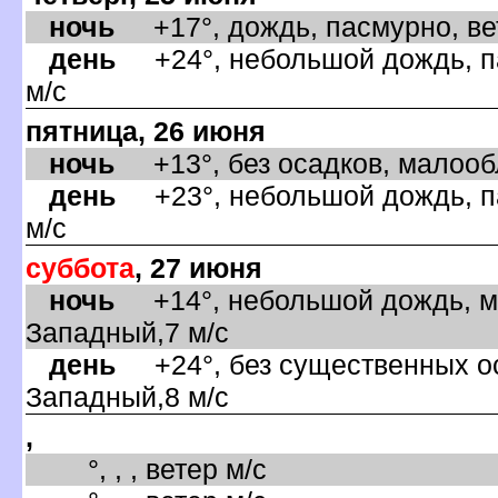
ночь
+17°, дождь, пасмурно, ве
день
+24°, небольшой дождь, па
м/с
пятница, 26 июня
ночь
+13°, без осадков, малообл
день
+23°, небольшой дождь, па
м/с
суббота
, 27 июня
ночь
+14°, небольшой дождь, ма
Западный,7 м/с
день
+24°, без существенных оса
Западный,8 м/с
,
°, , , ветер м/с