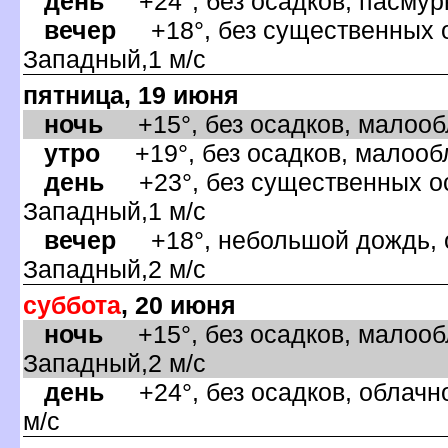
день
+24°, без осадков, пасмурн
ечер
+18°, без существенных ос
Западный,1 м/с
пятница, 19 июня
ночь
+15°, без осадков, малообл
утро
+19°, без осадков, малообл
день
+23°, без существенных оса
Западный,1 м/с
ечер
+18°, небольшой дождь, о
Западный,2 м/с
суббота
, 20 июня
ночь
+15°, без осадков, малообл
Западный,2 м/с
день
+24°, без осадков, облачно
м/с