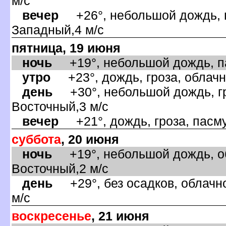
м/с
ечер
+26°, небольшой дождь, п
Западный,4 м/с
пятница, 19 июня
ночь
+19°, небольшой дождь, па
утро
+23°, дождь, гроза, облачно
день
+30°, небольшой дождь, гро
осточный,3 м/с
ечер
+21°, дождь, гроза, пасму
суббота
, 20 июня
ночь
+19°, небольшой дождь, об
осточный,2 м/с
день
+29°, без осадков, облачно
м/с
оскресенье
, 21 июня