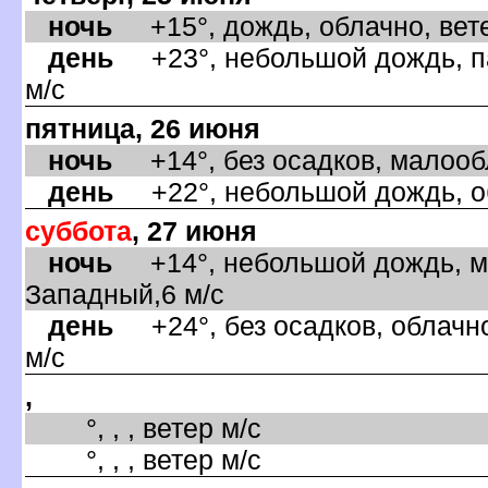
ночь
+15°, дождь, облачно, вете
день
+23°, небольшой дождь, па
м/с
пятница, 26 июня
ночь
+14°, без осадков, малообл
день
+22°, небольшой дождь, об
суббота
, 27 июня
ночь
+14°, небольшой дождь, ма
Западный,6 м/с
день
+24°, без осадков, облачно
м/с
,
°, , , ветер м/с
°, , , ветер м/с