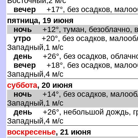
осточный,2 м/с
ечер
+17°, без осадков, малооб
пятница, 19 июня
ночь
+12°, туман, безоблачно, 
утро
+20°, без осадков, малообл
Западный,1 м/с
день
+26°, без осадков, облачно
ечер
+18°, без осадков, малооб
Западный,4 м/с
суббота
, 20 июня
ночь
+14°, без осадков, малообл
Западный,1 м/с
день
+26°, небольшой дождь, гро
Западный,4 м/с
оскресенье
, 21 июня