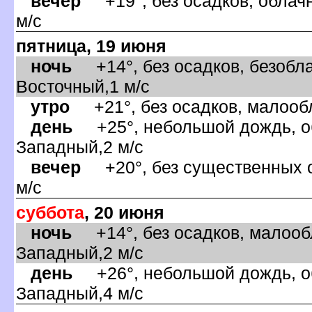
ечер
+19°, без осадков, облачн
м/с
пятница, 19 июня
ночь
+14°, без осадков, безобла
осточный,1 м/с
утро
+21°, без осадков, малообл
день
+25°, небольшой дождь, об
Западный,2 м/с
ечер
+20°, без существенных о
м/с
суббота
, 20 июня
ночь
+14°, без осадков, малообл
Западный,2 м/с
день
+26°, небольшой дождь, об
Западный,4 м/с