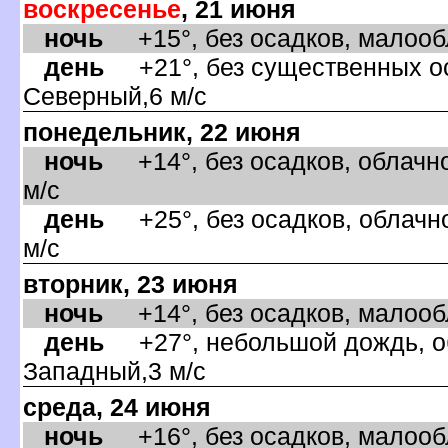
оскресенье
, 21 июня
ночь
+15°, без осадков, малообл
день
+21°, без существенных оса
Северный,6 м/с
понедельник, 22 июня
ночь
+14°, без осадков, облачно
м/с
день
+25°, без осадков, облачно
м/с
торник, 23 июня
ночь
+14°, без осадков, малообл
день
+27°, небольшой дождь, об
Западный,3 м/с
среда, 24 июня
ночь
+16°, без осадков, малообла