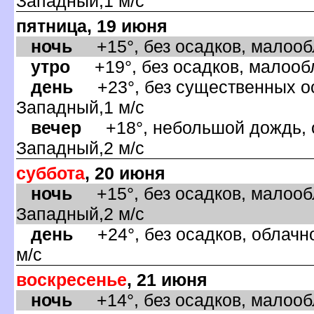
Западный,1 м/с
пятница, 19 июня
ночь
+15°, без осадков, малообл
утро
+19°, без осадков, малообл
день
+23°, без существенных оса
Западный,1 м/с
ечер
+18°, небольшой дождь, о
Западный,2 м/с
суббота
, 20 июня
ночь
+15°, без осадков, малообл
Западный,2 м/с
день
+24°, без осадков, облачно
м/с
оскресенье
, 21 июня
ночь
+14°, без осадков, малообл