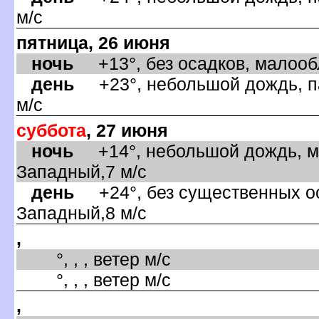
м/с
пятница, 26 июня
ночь
+13°, без осадков, малообл
день
+23°, небольшой дождь, па
м/с
суббота
, 27 июня
ночь
+14°, небольшой дождь, ма
Западный,7 м/с
день
+24°, без существенных оса
Западный,8 м/с
,
°, , , ветер м/с
°, , , ветер м/с
,