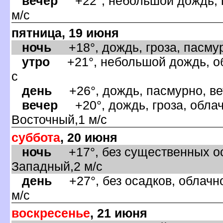
ечер
+22°, небольшой дождь, п
м/с
пятница, 19 июня
ночь
+18°, дождь, гроза, пасмур
утро
+21°, небольшой дождь, обл
с
день
+26°, дождь, пасмурно, ве
ечер
+20°, дождь, гроза, облач
осточный,1 м/с
суббота
, 20 июня
ночь
+17°, без существенных ос
Западный,2 м/с
день
+27°, без осадков, облачно
м/с
оскресенье
, 21 июня